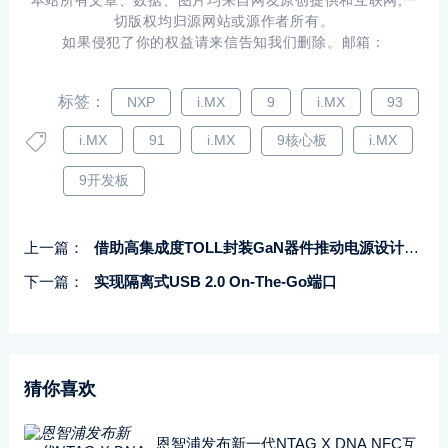
本站所有文章、数据、图片均来自网友原创提供和互联网,一
切版权均归源网站或源作者所有。
如果侵犯了你的权益请来信告知我们删除。邮箱：
标签：
NXP
i.MX
9
i.MX
93
i.MX
91
i.MX
9核心板
i.MX
9开发板
上一篇：
借助高集成度TOLL封装GaN器件推动电源设计创新
下一篇：
实现隔离式USB 2.0 On-The-Go端口
猜你喜欢
恩智浦发布新一代NTAG X DNA NFC互