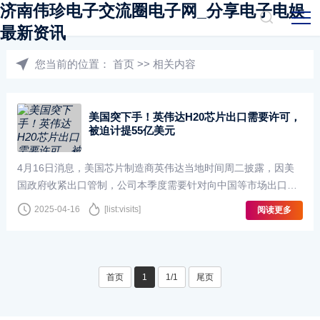
济南伟珍电子交流圈电子网_分享电子电娱
最新资讯
您当前的位置：
首页
>>
相关内容
美国突下手！英伟达H20芯片出口需要许可，
被迫计提55亿美元
4月16日消息，美国芯片制造商英伟达当地时间周二披露，因美
国政府收紧出口管制，公司本季度需要针对向中国等市场出口的
H20图形处理器计提约55亿美元费用。消息公布后，英伟达股票
2025-04-16
[list:visits]
阅读更多
在盘后交易中下跌6%。根据英伟达提交···
首页
1
1/1
尾页