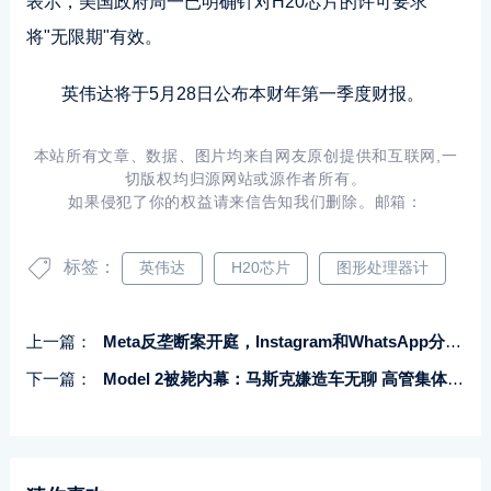
表示，美国政府周一已明确针对H20芯片的许可要求
将"无限期"有效。
英伟达将于5月28日公布本财年第一季度财报。
本站所有文章、数据、图片均来自网友原创提供和互联网,一
切版权均归源网站或源作者所有。
如果侵犯了你的权益请来信告知我们删除。邮箱：
标签：
英伟达
H20芯片
图形处理器计
上一篇：
Meta反垄断案开庭，Instagram和WhatsApp分拆成焦点
下一篇：
Model 2被毙内幕：马斯克嫌造车无聊 高管集体劝不住